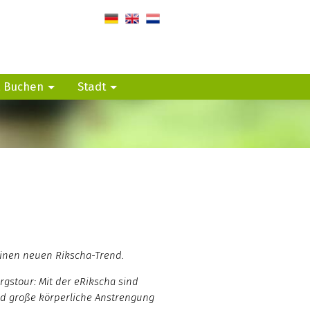
de
en
nl
, Buchen
Stadt
einen neuen Rikscha-Trend.
rgstour:
Mit der eRikscha sind
nd große körperliche Anstrengung