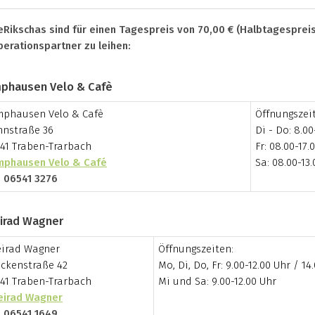
eRikschas sind für einen Tagespreis von 70,00 € (Halbtagespreis
erationspartner zu leihen:
phausen Velo & Cafè
phausen Velo & Cafè
Öffnungszei
nstraße 36
Di - Do: 8.00
41 Traben-Trarbach
Fr: 08.00-17.
phausen Velo & Café
Sa: 08.00-13
: 06541 3276
irad Wagner
irad Wagner
Öffnungszeiten:
ckenstraße 42
Mo, Di, Do, Fr: 9.00-12.00 Uhr / 14
41 Traben-Trarbach
Mi und Sa: 9.00-12.00 Uhr
eirad Wagner
: 06541 1649