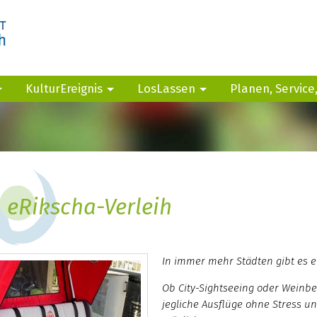
KulturEreignis
LosLassen
Planen, Service
eRikscha-Verleih
In immer mehr Städten gibt es 
Ob City-Sightseeing oder Weinbe
jegliche Ausflüge ohne Stress u