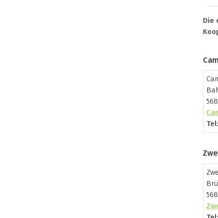
Die 
Koop
Cam
Cam
Bah
568
Cam
Tel
Zwe
Zwe
Brü
568
Zw
Tel