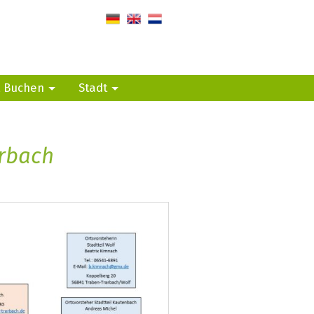
de
en
nl
, Buchen
Stadt
rbach