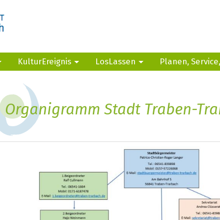
KulturEreignis
LosLassen
Planen, Service
Organigramm Stadt Traben-Tra