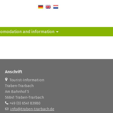
de
en
nl
comodation and information
Anschrift
Tourist-Information
Traben-Trarbach
Am Bahnhof 5
56841 Traben-Trarbach
+49 (0) 6541 83980
info@traben-trarbach.de