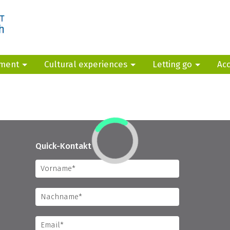
yment
Cultural experiences
Letting go
Ac
Quick-Kontakt