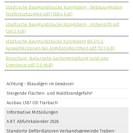
Städtische Baugrundstücke Königsberg - Bebauungsplan
Textfestsetzungen.pdf
(188,4 KiB)
städtische Baugrundstücke Königsberg - Höhenprfil.pdf
(241,3 KiB)
städtische Baugrundstücke Königsberg BA 2+3 3.
Auswahlkriterien bei Angebotsgleichheit.pdf
(53,1 KiB)
Broschüre_Naturnahe Gartengestaltung rund ums
Eigenheim.pdf
(2,0 MiB)
Achtung - Blaualgen im Gewässer
Steigende Flächen- und Waldbrandgefahr!
Ausbau L187 OD Trarbach
Informative Mitteilungen
A.R.T. Abfuhrkalender 2026
Standorte Defibrillatoren Verbandsgemeinde Traben-