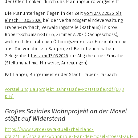
der Öffentlichkeit durch das Planungsbüro vorgestellt.
Die Planunterlagen liegen in der Zeit
vom 27.02.2026 bis
einschl. 13.03.2026
bei der Verbandsgemeindeverwaltung
Traben-Trarbach, Verwaltungsstelle (Rathaus) in Kröv,
Robert-Schuman-Str. 65, Zimmer A 207 (Dachgeschoss),
während den üblichen Öffnungszeiten zur Einsichtnahme
aus. Die von diesem Bauprojekt Betroffenen haben
Gelegenheit
bis zum 13.03.2026
zur Abgabe einer Eingabe
(Stellungnahme, Hinweise, Anregungen).
Pat Langer, Bürgermeister der Stadt Traben-Trarbach
Vorstellung Bauprojekt Bahnstraße-Poststraße.pdf
(60,3
KiB)
Großes Soziales Wohnprojekt an der Mosel
stößt auf Widerstand
https://www.swr.de/swraktuell/rheinland-
pfalz/trier/soziales-wohnprojekt-an-der-mosel-stoesst-auf-