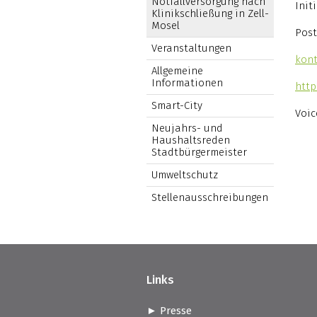
Notfallversorgung nach
Init
Klinikschließung in Zell-
Mosel
Post
Veranstaltungen
kont
Allgemeine
Informationen
http
Smart-City
Voic
Neujahrs- und
Haushaltsreden
Stadtbürgermeister
Umweltschutz
Stellenausschreibungen
Links
Presse