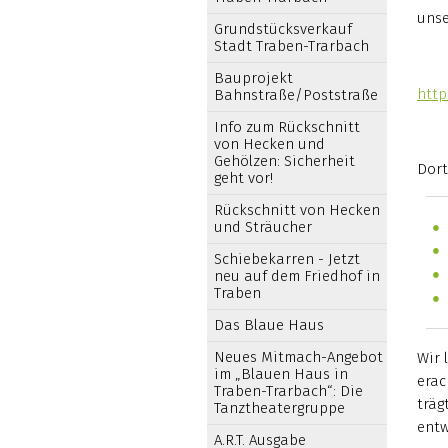
unse
Grundstücksverkauf
Stadt Traben-Trarbach
Bauprojekt
http
Bahnstraße/Poststraße
Info zum Rückschnitt
von Hecken und
Gehölzen: Sicherheit
Dort
geht vor!
Rückschnitt von Hecken
und Sträucher
Schiebekarren - Jetzt
neu auf dem Friedhof in
Traben
Das Blaue Haus
Neues Mitmach-Angebot
Wir 
im „Blauen Haus in
erac
Traben-Trarbach“: Die
träg
Tanztheatergruppe
entw
A.R.T. Ausgabe