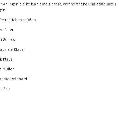
r Anliegen bleibt klar: eine sichere, wohnortnahe und adäquate 
en.
freundlichen Grüßen
en Adler
n Goeres
Gabriele Klaus
k Klaus
a Müller
andra Reinhard
t Reis