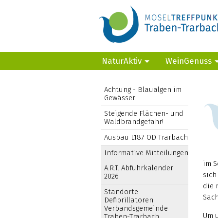
NaturAktiv
WeinGenuss
Achtung - Blaualgen im
Gewässer
Steigende Flächen- und
Waldbrandgefahr!
Ausbau L187 OD Trarbach
Informative Mitteilungen
im S
A.R.T. Abfuhrkalender
sich
2026
die 
Standorte
Sach
Defibrillatoren
Verbandsgemeinde
Um u
Traben-Trarbach