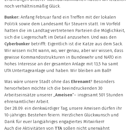
noch verhältnismäßig Glück.
Bunker:
Anfang Februar fand ein Treffen mit der lokalen
Politik sowie dem Landesamt für Steuern statt. Im Vorfeld
hatten die im Landtag vertretenen Parteien die Möglichkeit,
sich die Liegenschaft im Detail anzusehen. Und was den
Cyberbunker
betrifft: Eigentlich ist die Katze aus dem Sack.
Wir wissen nicht wann, wo, wer genau, aber wir wissen, dass
gewisse Kommandostrukturen in Bundewehr und NATO ein
hohes Interesse an der gesamten Anlage mit 13,5 ha samt
UTA Untertageanlage und haben. Wir bleiben am Ball!!
Was wäre unsere Stadt ohne das
Ehrenamt
? Besonders
hervorheben möchte ich die beeindruckenden 30
Arbeitseinsätze unserer „
Ameisen
“– insgesamt 501 Stunden
ehrenamtlicher Arbeit.
Der 28.09. ein denkwürdiger Tag, unsere Ameisen dürfen ihr
10-jähriges Bestehen feiern. Herzlichen Glückwunsch und
Dank für euer langjähriges engagiertes Mitwirken!
Auch die Aktivitäten von
TTA
sollen nicht unerwähnt