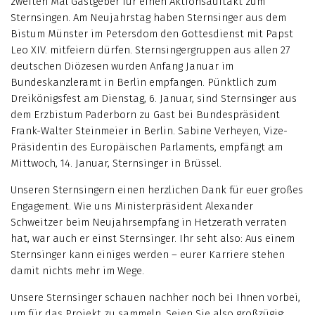
zweiten Mal Gastgeber für einen Aktionsauftakt zum
Sternsingen. Am Neujahrstag haben Sternsinger aus dem
Bistum Münster im Petersdom den Gottesdienst mit Papst
Leo XIV. mitfeiern dürfen. Sternsingergruppen aus allen 27
deutschen Diözesen wurden Anfang Januar im
Bundeskanzleramt in Berlin empfangen. Pünktlich zum
Dreikönigsfest am Dienstag, 6. Januar, sind Sternsinger aus
dem Erzbistum Paderborn zu Gast bei Bundespräsident
Frank-Walter Steinmeier in Berlin. Sabine Verheyen, Vize-
Präsidentin des Europäischen Parlaments, empfängt am
Mittwoch, 14. Januar, Sternsinger in Brüssel.
Unseren Sternsingern einen herzlichen Dank für euer großes
Engagement. Wie uns Ministerpräsident Alexander
Schweitzer beim Neujahrsempfang in Hetzerath verraten
hat, war auch er einst Sternsinger. Ihr seht also: Aus einem
Sternsinger kann einiges werden – eurer Karriere stehen
damit nichts mehr im Wege.
Unsere Sternsinger schauen nachher noch bei Ihnen vorbei,
um für das Projekt zu sammeln. Seien Sie also großzügig: