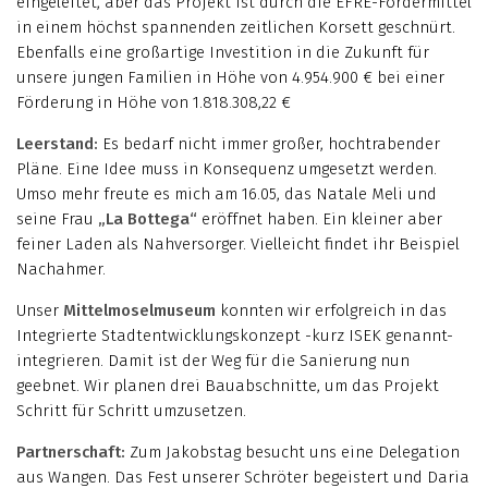
eingeleitet, aber das Projekt ist durch die EFRE-Fördermittel
in einem höchst spannenden zeitlichen Korsett geschnürt.
Ebenfalls eine großartige Investition in die Zukunft für
unsere jungen Familien in Höhe von 4.954.900 € bei einer
Förderung in Höhe von 1.818.308,22 €
Leerstand:
Es bedarf nicht immer großer, hochtrabender
Pläne. Eine Idee muss in Konsequenz umgesetzt werden.
Umso mehr freute es mich am 16.05, das Natale Meli und
seine Frau
„La Bottega“
eröffnet haben. Ein kleiner aber
feiner Laden als Nahversorger. Vielleicht findet ihr Beispiel
Nachahmer.
Unser
Mittelmoselmuseum
konnten wir erfolgreich in das
Integrierte Stadtentwicklungskonzept -kurz ISEK genannt-
integrieren. Damit ist der Weg für die Sanierung nun
geebnet. Wir planen drei Bauabschnitte, um das Projekt
Schritt für Schritt umzusetzen.
Partnerschaft:
Zum Jakobstag besucht uns eine Delegation
aus Wangen. Das Fest unserer Schröter begeistert und Daria