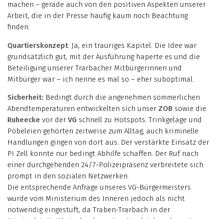
machen – gerade auch von den positiven Aspekten unserer
Arbeit, die in der Presse häufig kaum noch Beachtung
finden.
Quartierskonzept
: Ja, ein trauriges Kapitel. Die Idee war
grundsätzlich gut, mit der Ausführung haperte es und die
Beteiligung unserer Trarbacher Mitbürgerinnen und
Mitbürger war – ich nenne es mal so – eher suboptimal.
Sicherheit:
Bedingt durch die angenehmen sommerlichen
Abendtemperaturen entwickelten sich unser
ZOB
sowie die
Ruheecke
vor der
VG
schnell zu Hotspots. Trinkgelage und
Pöbeleien gehörten zeitweise zum Alltag, auch kriminelle
Handlungen gingen von dort aus. Der verstärkte Einsatz der
PI Zell konnte nur bedingt Abhilfe schaffen. Der Ruf nach
einer durchgehenden 24/7-Polizeipräsenz verbreitete sich
prompt in den sozialen Netzwerken.
Die entsprechende Anfrage unseres VG-Bürgermeisters
wurde vom Ministerium des Inneren jedoch als nicht
notwendig eingestuft, da Traben-Trarbach in der