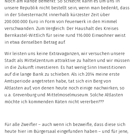
Noch am Rande bemerkt: So schlecht kann es um uns in
unsere Republik nicht bestellt sein, wenn man bedenkt, dass
in der Silvesternacht innerhalb kürzester Zeit über
200.000.000 Euro in Form von Feuerwerk in den Himmel
verschwanden. Zum Vergleich: Der Haushalt des Kreises
Bernkastel-Wittlich für seine rund 116.000 Einwohner weist
in etwa denselben Betrag auf.
Wir leisten uns keine Extravaganzen, wir versuchen unsere
Stadt als Mittelzentrum attraktive zu halten und wir müssen
in die Zukunft investieren. Es hat wenig Sinn Investitionen
auf die lange Bank zu schieben. Als ich 2014 meine erste
Amtsperiode angetreten habe, tat sich ein Berg von
Altlasten auf, von denen heute noch einige nachwirken, so
u.a. Grevenburg und Mittelmoselmuseum. Solche Altlasten
möchte ich kommenden Räten nicht vererben???
Für alle Zweifler – auch wenn ich bezweifle, dass diese sich
heute hier im Bürgersaal eingefunden haben – und für jene,