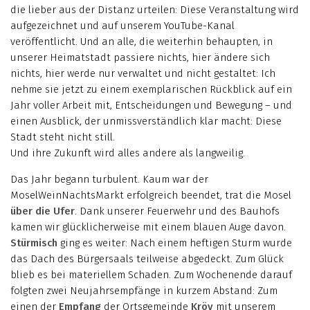
die lieber aus der Distanz urteilen: Diese Veranstaltung wird
aufgezeichnet und auf unserem YouTube-Kanal
veröffentlicht. Und an alle, die weiterhin behaupten, in
unserer Heimatstadt passiere nichts, hier ändere sich
nichts, hier werde nur verwaltet und nicht gestaltet: Ich
nehme sie jetzt zu einem exemplarischen Rückblick auf ein
Jahr voller Arbeit mit, Entscheidungen und Bewegung – und
einen Ausblick, der unmissverständlich klar macht: Diese
Stadt steht nicht still.
Und ihre Zukunft wird alles andere als langweilig.
Das Jahr begann turbulent. Kaum war der
MoselWeinNachtsMarkt erfolgreich beendet, trat die Mosel
über die Ufer
. Dank unserer Feuerwehr und des Bauhofs
kamen wir glücklicherweise mit einem blauen Auge davon.
Stürmisch
ging es weiter: Nach einem heftigen Sturm wurde
das Dach des Bürgersaals teilweise abgedeckt. Zum Glück
blieb es bei materiellem Schaden. Zum Wochenende darauf
folgten zwei Neujahrsempfänge in kurzem Abstand: Zum
einen der
Empfang
der Ortsgemeinde
Kröv
mit unserem