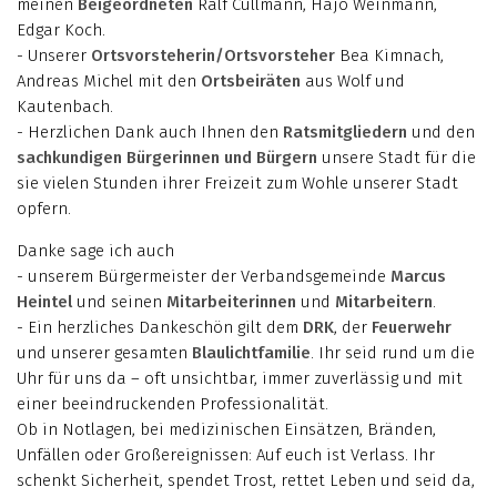
meinen
Beigeordneten
Ralf Cullmann, Hajo Weinmann,
Edgar Koch.
- Unserer
Ortsvorsteherin/Ortsvorsteher
Bea Kimnach,
Andreas Michel mit den
Ortsbeiräten
aus Wolf und
Kautenbach.
- Herzlichen Dank auch Ihnen den
Ratsmitgliedern
und den
sachkundigen Bürgerinnen und Bürgern
unsere Stadt für die
sie vielen Stunden ihrer Freizeit zum Wohle unserer Stadt
opfern.
Danke sage ich auch
- unserem Bürgermeister der Verbandsgemeinde
Marcus
Heintel
und seinen
Mitarbeiterinnen
und
Mitarbeitern
.
- Ein herzliches Dankeschön gilt dem
DRK
, der
Feuerwehr
und unserer gesamten
Blaulichtfamilie
. Ihr seid rund um die
Uhr für uns da – oft unsichtbar, immer zuverlässig und mit
einer beeindruckenden Professionalität.
Ob in Notlagen, bei medizinischen Einsätzen, Bränden,
Unfällen oder Großereignissen: Auf euch ist Verlass. Ihr
schenkt Sicherheit, spendet Trost, rettet Leben und seid da,