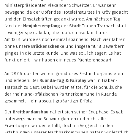
Ministerpräsidenten Alexander Schweitzer. Er war sehr
bewegend, da der Opfer des Hoteleinsturzes in Kröv gedacht
und den Einsatzkräften gedankt wurde. Am nächsten Tag
fand der
Neujahrsempfang
der
Stadt
Traben-Trarbach statt
– weniger spektakulär, aber dafür umso familiärer.
Am 13.01. wurde es noch einmal spannend. Nach vier Jahren
ohne unsere
Brückenschenke
und insgesamt 18 Bewerbern
ging es in die letzte Runde. Und was soll ich sagen: Es hat
funktioniert – wir haben ein neues Pächterehepaar!
Am 28.06. durften wir ein grandioses Fest mit organisieren
und erleben: Der
Ruanda-Tag & Fairplay
war in Traben-
Trarbach zu Gast. Dabei wurden Mittel für die Schulküche
der rheinland-pfälzischen Partnerkommune in Ruanda
gesammelt – ein absolut großartiger Erfolg!
Der
Breitbandausbau
nähert sich seiner Endphase. Es gab
unterwegs manche Schwierigkeiten und nicht alle
Erwartungen wurden erfüllt, doch im Vergleich zu den
Erfahrungen unserer Nachbarkommunen hatten wir letztlich