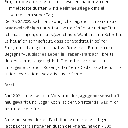
Bürgerprojekt erarbeitet und beschert haben. An der
Himmelpforte durften wir die
Himmelsliege
offiziell
einweihen, ein super Tag!!
Der 28.07.2025 wahrhaft königliche Tag, denn unsere neue
Stadtweinkönigin
Christina I. wurde in ihr Amt eingeführt –
ich muss sagen, eine ausgezeichnete Wahl unserer Schröter.
Es hat mich sehr gefreut, dass der Stadtrat in seiner
Frühjahrssitzung der Initiative Gedenken, Erinnern und
Begegnen- „
Jüdisches Leben in
Traben-Trarbach“
breite
Unterstützung zugesagt hat. Die Initiative möchte im
umzugestaltenden „Rosengarten“ eine Gedenkstätte für die
Opfer des Nationalsozialismus errichten.
Forst:
Am 12.02. haben wir den Vorstand der
Jagdgenossenschaft
neu gewählt und Edgar Koch ist der Vorsitzende, was mich
natürlich sehr freut.
Auf einer verwilderten Pachtfläche eines ehemaligen
Jagdpächters entstehen durch die Pflanzung von 7.000